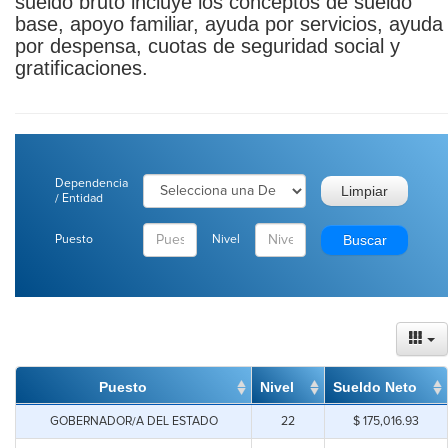
sueldo bruto incluye los conceptos de sueldo
base, apoyo familiar, ayuda por servicios, ayuda
por despensa, cuotas de seguridad social y
gratificaciones.
Dependencia
/ Entidad
Puesto
Nivel
Puesto
Nivel
Sueldo Neto
Puesto
Nivel
Sueldo Neto
GOBERNADOR/A DEL ESTADO
22
$ 175,016.93