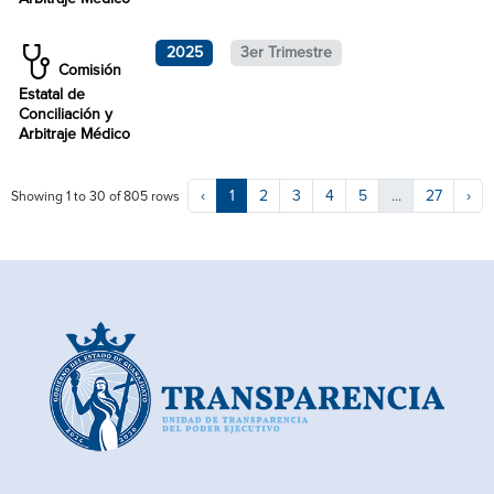
2025
3er Trimestre
Comisión
Estatal de
Conciliación y
Arbitraje Médico
‹
1
2
3
4
5
...
27
›
Showing 1 to 30 of 805 rows