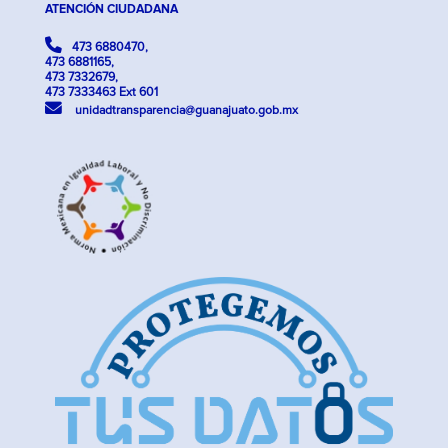
ATENCIÓN CIUDADANA
473 6880470,
473 6881165,
473 7332679,
473 7333463 Ext 601
unidadtransparencia@guanajuato.gob.mx