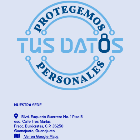
NUESTRA SEDE
Blvd. Euquerio Guerrero No. 1 Piso 5
esq. Calle Tres Marías
Fracc. Burócratas, C.P. 36250
Guanajuato, Guanajuato
Ver en Google Maps