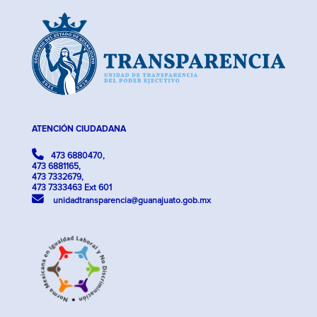
ATENCIÓN CIUDADANA
473 6880470,
473 6881165,
473 7332679,
473 7333463 Ext 601
unidadtransparencia@guanajuato.gob.mx