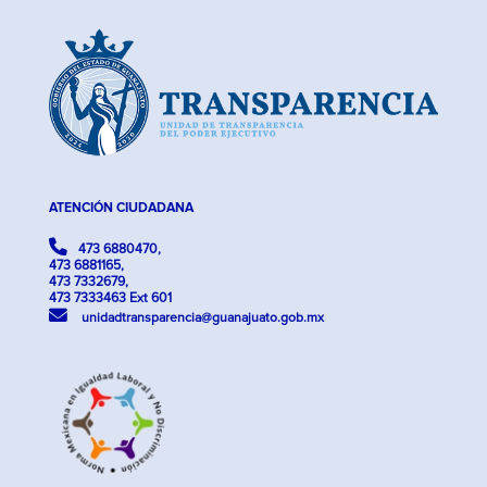
ATENCIÓN CIUDADANA
473 6880470,
473 6881165,
473 7332679,
473 7333463 Ext 601
unidadtransparencia@guanajuato.gob.mx