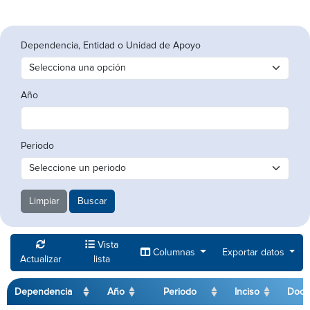
Dependencia, Entidad o Unidad de Apoyo
Año
Periodo
Limpiar
Buscar
Vista
Columnas
Exportar datos
Actualizar
lista
Dependencia
Año
Periodo
Inciso
Docu