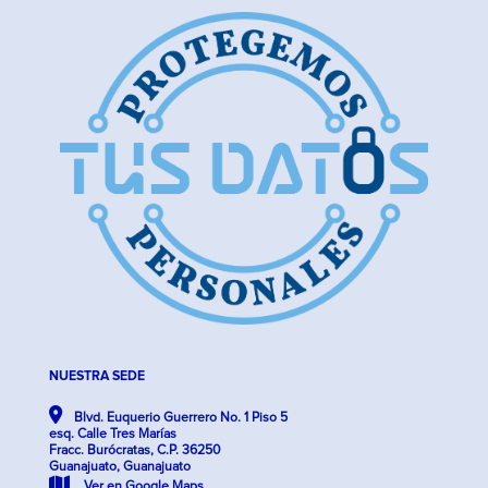
NUESTRA SEDE
Blvd. Euquerio Guerrero No. 1 Piso 5
esq. Calle Tres Marías
Fracc. Burócratas, C.P. 36250
Guanajuato, Guanajuato
Ver en Google Maps