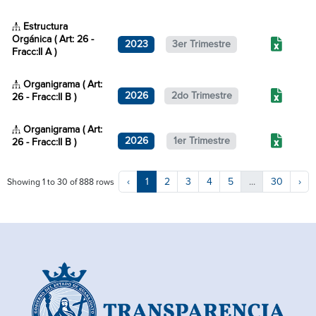
Estructura
Orgánica ( Art: 26 -
2023
3er Trimestre
Fracc:II A )
Organigrama ( Art:
2026
2do Trimestre
26 - Fracc:II B )
Organigrama ( Art:
2026
1er Trimestre
26 - Fracc:II B )
‹
1
2
3
4
5
...
30
›
Showing 1 to 30 of 888 rows