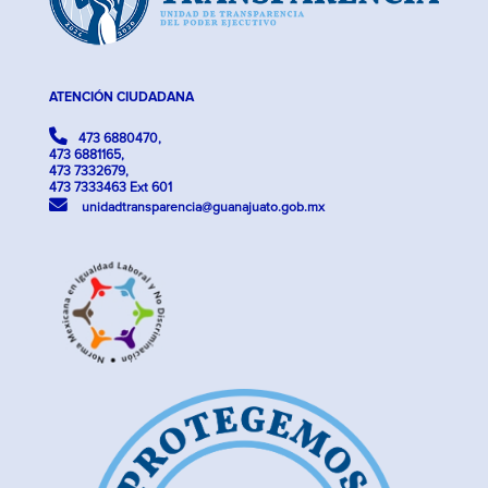
ATENCIÓN CIUDADANA
473 6880470,
473 6881165,
473 7332679,
473 7333463 Ext 601
unidadtransparencia@guanajuato.gob.mx